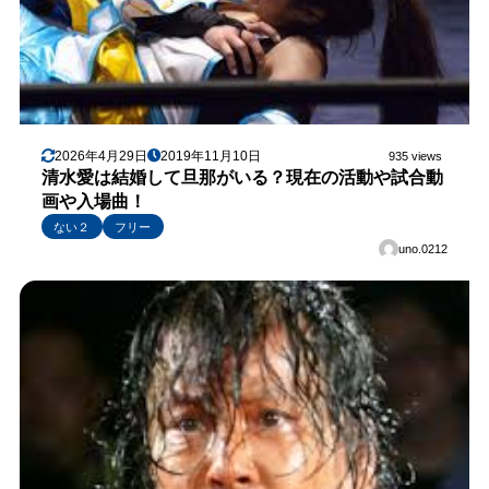
2026年4月29日
2019年11月10日
935 views
清水愛は結婚して旦那がいる？現在の活動や試合動
画や入場曲！
ない２
フリー
uno.0212