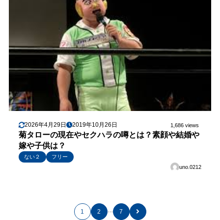
2026年4月29日
2019年10月26日
1,686 views
菊タローの現在やセクハラの噂とは？素顔や結婚や
嫁や子供は？
ない２
フリー
uno.0212
…
1
2
7