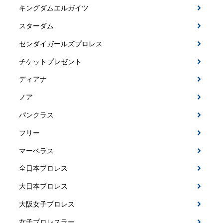
キングダムエルガイツ
スターダム
センダイガールズプロレス
チケットプレゼント
ディアナ
ノア
パンクラス
フリー
マーベラス
全日本プロレス
大日本プロレス
大阪女子プロレス
女子プロレスラー