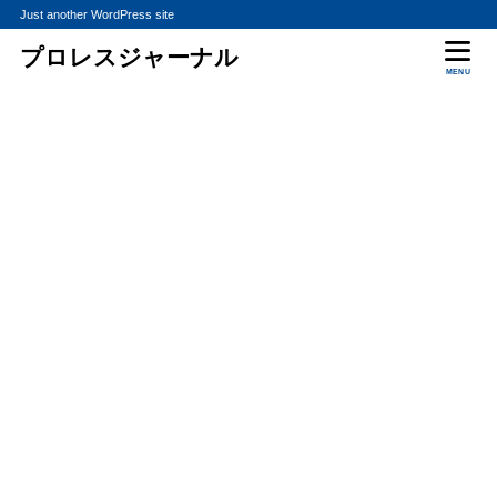
Just another WordPress site
プロレスジャーナル
MENU