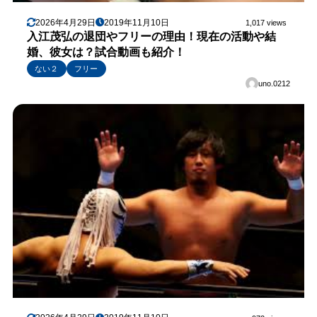
2026年4月29日
2019年11月10日
1,017 views
入江茂弘の退団やフリーの理由！現在の活動や結
婚、彼女は？試合動画も紹介！
ない２
フリー
uno.0212