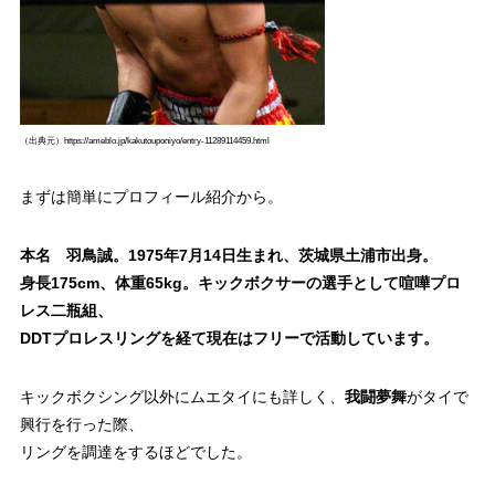
（出典元）https://ameblo.jp/kakutouponiyo/entry-11289114459.html
まずは簡単にプロフィール紹介から。
本名 羽鳥誠。1975年7月14日生まれ、茨城県土浦市出身。
身長175cm、体重65kg。キックボクサーの選手として喧嘩プロ
レス二瓶組、
DDTプロレスリングを経て現在はフリーで活動しています。
キックボクシング以外にムエタイにも詳しく、
我闘夢舞
がタイで
興行を行った際、
リングを調達をするほどでした。