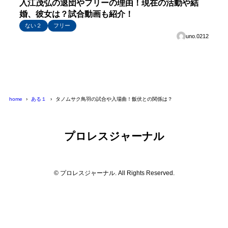
入江茂弘の退団やフリーの理由！現在の活動や結
婚、彼女は？試合動画も紹介！
ない２
フリー
uno.0212
şans
vidobet
vidobet
vidobet
vidobet
casinolevant
casinolevant
casinolevant
vidobet
şans
casinolevant
casino
şans
casino
casino
casino
boostaro
casinolevant
şans
casinolevant
şanscasino
vidobet
vidobet
levant
gorabet
galyabet
gorabet
gorabet
gorabet
vidobet
galyabet
gorabet
gorabet
nigeria
sports
casino
|
|
güncel
giriş
|
|
|
giriş
casino
giriş
şans
casino
levant
şans
şans
|
giriş
casino
giriş
|
|
giriş
casino
|
|
|
|
|
giriş
|
|
|
betting
betting
|
giriş
|
|
|
|
|
giriş
|
|
|
|
giriş
|
|
|
|
|
home
ある１
タノムサク鳥羽の試合や入場曲！飯伏との関係は？
|
|
|
プロレスジャーナル
© プロレスジャーナル. All Rights Reserved.