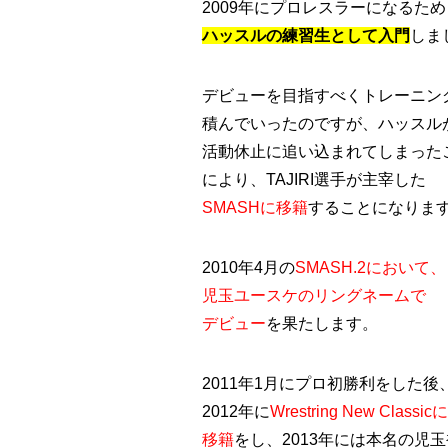
2009年にプロレスラーになるため
ハッスルの練習生として入門
しま
デビューを目指すべくトレーニン
積んでいったのですが、ハッスル
活動休止に追い込まれてしまった
により、TAJIRI選手が主宰した
SMASHに移籍
することになりま
2010年4月の
SMASH.2において、
児玉ユースケのリングネームで
デビュー
を果たします。
2011年1月にプロ初勝利をした後
2012年に
Wrestring New Classicに
移籍
をし、2013年には本名の児