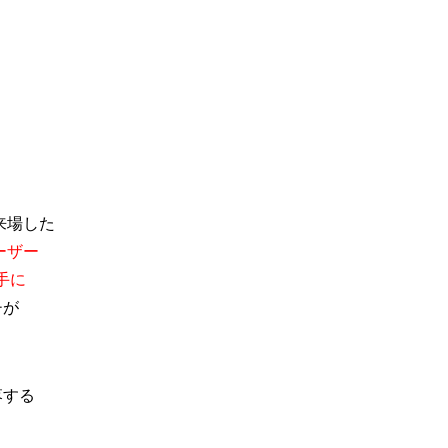
、
、
に来場した
ルーザー
手に
チが
落する