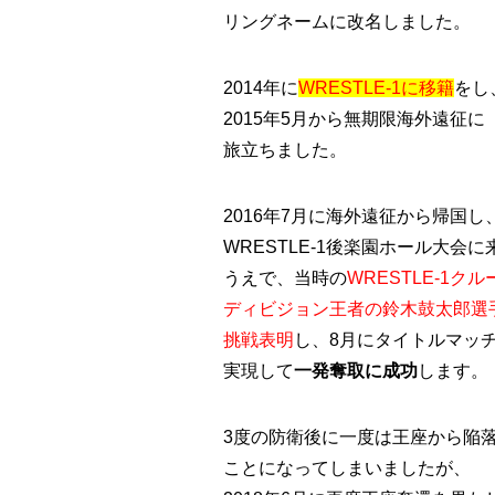
リングネームに改名しました。
2014年に
WRESTLE-1に移籍
をし
2015年5月から無期限海外遠征に
旅立ちました。
2016年7月に海外遠征から帰国し
WRESTLE-1後楽園ホール大会
うえで、当時の
WRESTLE-1ク
ディビジョン王者の鈴木鼓太郎選
挑戦表明
し、8月にタイトルマッ
実現して
一発奪取に成功
します。
3度の防衛後に一度は王座から陥
ことになってしまいましたが、