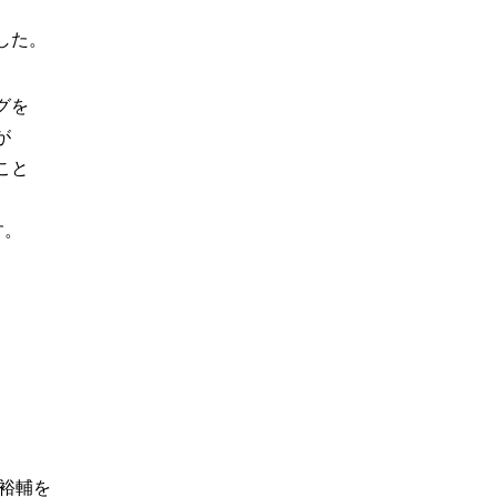
した。
グを
が
こと
す。
、
玉裕輔を