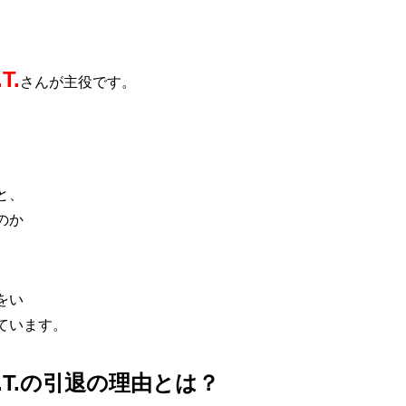
T.
さんが主役です。
と、
のか
をい
ています。
T.の引退の理由とは？