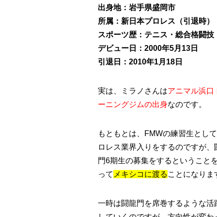
出身地：岩手県盛岡市
所属：新日本プロレス（引退時）
スポーツ歴：テニス・総合格闘技
デビュー日：2000年5月13日
引退日：2010年1月18日
実は、ミラノさんは
アニマル浜口
ーニングジムの出身
なのです。
もともとは、
FMWの練習生とし
ロレス業界入りを
するのですが、
門6期生の募集をするということ
って
メキシコに渡る
ことになりま
一時は闘龍門を席巻するような活
していくのですが、方向性が変わ