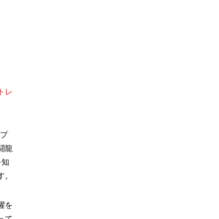
トレ
てプ
闘龍
を知
す。
躍を
って