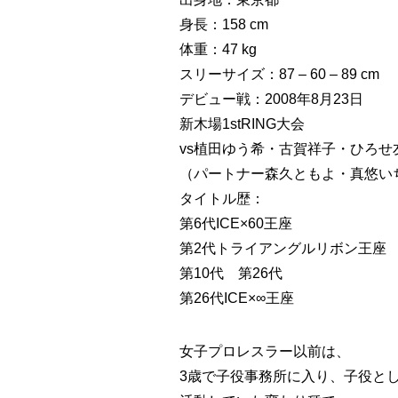
身長：158 cm
体重：47 kg
スリーサイズ：87 – 60 – 89 cm
デビュー戦：2008年8月23日
新木場1stRING大会
vs植田ゆう希・古賀祥子・ひろせ
（パートナー森久ともよ・真悠い
タイトル歴：
第6代ICE×60王座
第2代トライアングルリボン王座
第10代 第26代
第26代ICE×∞王座
女子プロレスラー以前は、
3歳で子役事務所に入り、子役と