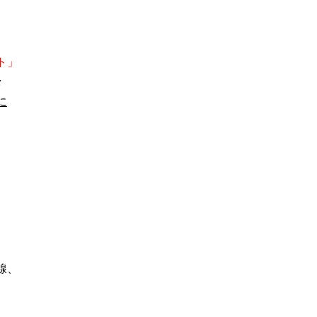
ト」
々
に
線、