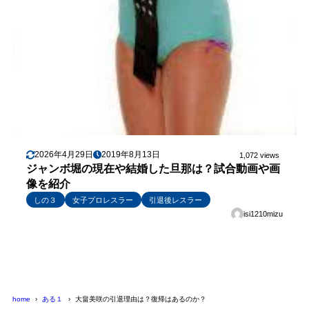
2026年4月29日
2019年8月13日
1,072 views
ジャンボ堀の現在や結婚した旦那は？試合動画や画
像を紹介
しの３
女子プロレスラー
引退後レスラー
isi1210mizu
şans
vidobet
vidobet
vidobet
vidobet
casinolevant
casinolevant
casinolevant
vidobet
şans
casinolevant
casino
şans
casino
casino
casino
boostaro
casinolevant
şans
casinolevant
şanscasino
vidobet
vidobet
levant
gorabet
galyabet
gorabet
gorabet
gorabet
vidobet
galyabet
gorabet
gorabet
casino
|
|
güncel
giriş
|
|
|
giriş
casino
giriş
şans
casino
levant
şans
şans
|
giriş
casino
giriş
|
|
giriş
casino
|
|
|
|
|
giriş
|
|
|
giriş
|
|
|
|
|
giriş
|
|
|
|
giriş
|
|
|
|
home
ある１
大畠美咲の引退理由は？復帰はあるのか？
|
|
|