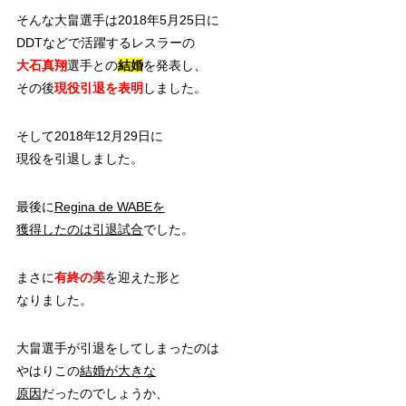
そんな大畠選手は2018年5月25日に
DDTなどで活躍するレスラーの
大石真翔
選手との
結婚
を発表し、
その後
現役引退を表明
しました。
そして2018年12月29日に
現役を引退しました。
最後に
Regina de WABEを
獲得したのは引退試合
でした。
まさに
有終の美
を迎えた形と
なりました。
大畠選手が引退をしてしまったのは
やはりこの
結婚が大きな
原因
だったのでしょうか、