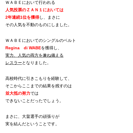
ＷＡＢＥにおいて行われる
人気投票のＺＡＮ１においては
2年連続1位を獲得
し、まさに
その人気を不動のものにしました。
ＷＡＢＥにおいてのシングルのベルト
Regina di WABE
を獲得し、
実力、人気の両方を兼ね備える
レスラー
となりました。
高校時代に引きこもりを経験して、
そこからここまでの結果を残すのは
並大抵の努力
では
できないことだったでしょう。
まさに、大畠選手の頑張りが
実を結んだということです。