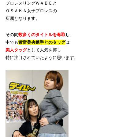
プロレスリングＷＡＢＥと
ＯＳＡＫＡ女子プロレスの
所属となります。
その間
数多くのタイトルを奪取
し、
中でも
紫雷美央選手とのタッグ
は
美人タッグ
として人気を博し
特に注目されていたように思います。