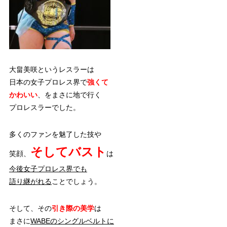
大畠美咲というレスラーは
日本の女子プロレス界で
強くて
かわいい
、をまさに地で行く
プロレスラーでした。
多くのファンを魅了した技や
そしてバスト
笑顔、
は
今後女子プロレス界でも
語り継がれる
ことでしょう。
そして、その
引き際の美学
は
まさに
WABEのシングルベルトに