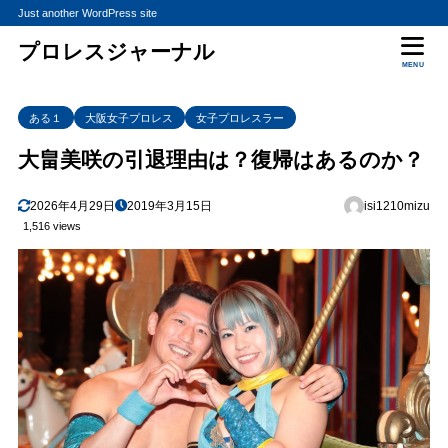
Just another WordPress site
プロレスジャーナル
MENU
ある１
大阪女子プロレス
女子プロレスラー
大畠美咲の引退理由は？復帰はあるのか？
2026年4月29日
2019年3月15日
isi1210mizu
1,516 views